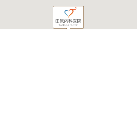
当院について
外来診察医の紹介
診療のご案内
狭心症や心筋梗塞の診断
経鼻胃内視鏡検査のご案内