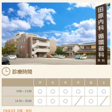
月
火
水
木
金
土
9:00～13:00
14:30～18:00
【休診日】日曜・祝日