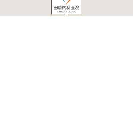
当院について
外来診察医の紹介
診療のご案内
狭心症や心筋梗塞の診断
経鼻胃内視鏡検査のご案内
睡眠時無呼吸症候群
人間ドック