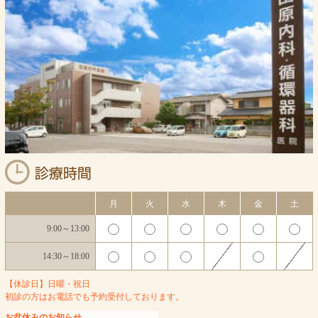
月
火
水
木
金
土
9:00～13:00
14:30～18:00
【休診日】日曜・祝日
初診の方はお電話でも予約受付しております。
お盆休みのお知らせ