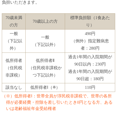
負担いただきます。
70歳未満
標準負担額（1食あた
70歳以上の方
の方
り）
一般
490円
一般
（下記以
（例外）指定難病患
（下記以外）
外）
者：280円
過去1年間の入院期間が
低所得者
低所得者Ⅱ
90日以内：230円
（住民税
（住民税非課税か
過去1年間の入院期間が
非課税）
つ下記以外）
90日超：180円
該当なし
低所得者Ⅰ（※）
110円
（※）低所得者Ⅰ：世帯全員が淳民税非課税で、世帯の各所
得が必要経費・控除を差し引いたとき0円となる方、ある
いは老齢福祉年金受給権者